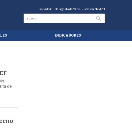
sábado 08 de agosto de 2026
- Edición Nº1423
LES
INDICADORES
SEF
sin
alta de
ierno