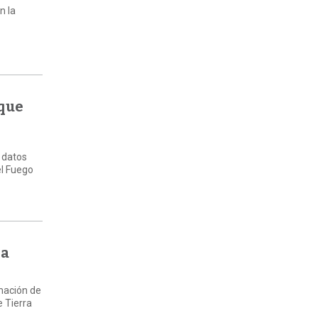
n la
 que
 datos
el Fuego
la
rmación de
e Tierra