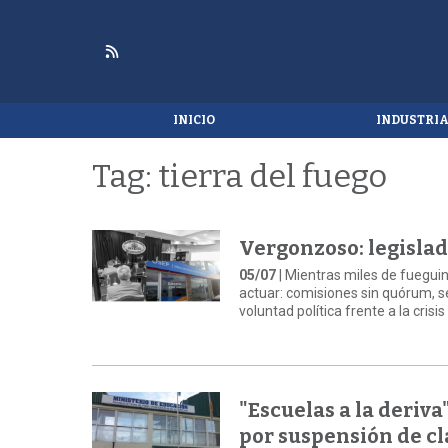
INICIO
INDUSTRI
Tag: tierra del fuego
Vergonzoso: legislado
05/07
| Mientras miles de fueguin
actuar: comisiones sin quórum, s
voluntad política frente a la crisi
"Escuelas a la deriv
por suspensión de cl