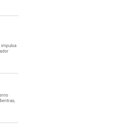
e impulsa
nador
ierno
ientras,